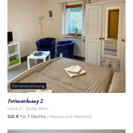
Ferienwohnung
Ferienwohnung 2
Gäste:
2
Größe:
28m²
225
€
für 3 Nächte
(+Steuern und Gebühren)