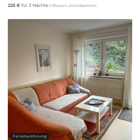
225
€
für 3 Nächte
(+Steuern und Gebühren)
Ferienwohnung