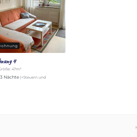
wohnung
hnung 4
Größe:
47m²
 3 Nächte
(+Steuern und