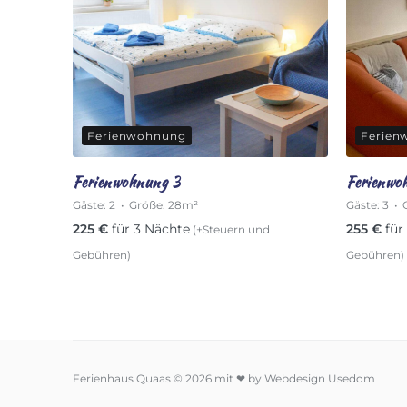
Ferienwohnung
Ferien
Ferienwohnung 3
Ferienwo
Gäste:
2
Größe:
28m²
Gäste:
3
225
€
für 3 Nächte
255
€
für
(+Steuern und
Gebühren)
Gebühren)
Ferienhaus Quaas © 2026 mit ❤ by Webdesign Usedom