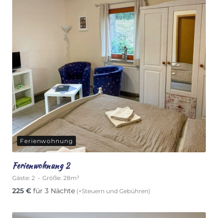
Ferienwohnung
Ferienwohnung 2
Gäste:
2
Größe:
28m²
225
€
für 3 Nächte
(+Steuern und Gebühren)