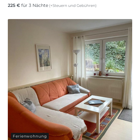
225
€
für 3 Nächte
(+Steuern und Gebühren)
Ferienwohnung