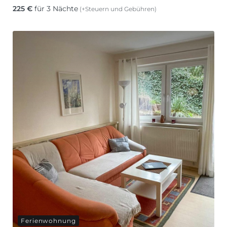
225
€
für 3 Nächte
(+Steuern und Gebühren)
Ferienwohnung