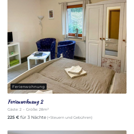
Ferienwohnung
Ferienwohnung 2
Gäste:
2
Größe:
28m²
225
€
für 3 Nächte
(+Steuern und Gebühren)