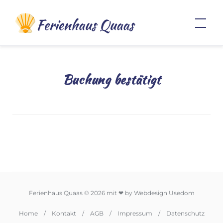
Skip
Ferienwohnungen Usedom –
to
Heringsdorf
content
Buchung bestätigt
Ferienhaus Quaas © 2026 mit ❤ by Webdesign Usedom
Home
Kontakt
AGB
Impressum
Datenschutz