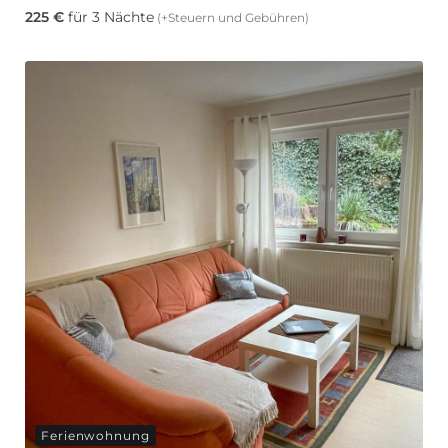
225
€
für 3 Nächte
(+Steuern und Gebühren)
Ferienwohnung