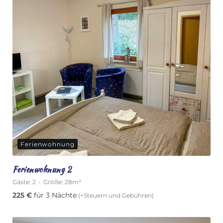
Ferienwohnung
Ferienwohnung 2
Gäste:
2
Größe:
28m²
225
€
für 3 Nächte
(+Steuern und Gebühren)